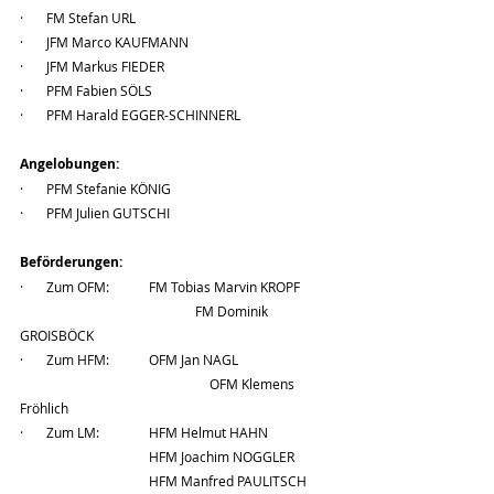
·       FM Stefan URL
·       JFM Marco KAUFMANN
·       JFM Markus FIEDER
·       PFM Fabien SÖLS
·       PFM Harald EGGER-SCHINNERL
Angelobungen:
·       PFM Stefanie KÖNIG
·       PFM Julien GUTSCHI
Beförderungen:
·       Zum OFM:            FM Tobias Marvin KROPF
			             FM Dominik 
GROISBÖCK
·       Zum HFM:            OFM Jan NAGL
				    OFM Klemens 
Fröhlich
·       Zum LM:               HFM Helmut HAHN
                                       HFM Joachim NOGGLER
                                       HFM Manfred PAULITSCH