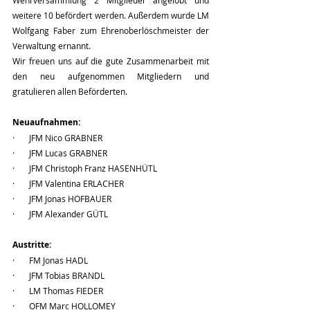
Wehrversammlung 2 Mitglieder angelobt und 
weitere 10 befördert werden. Außerdem wurde LM 
Wolfgang Faber zum Ehrenoberlöschmeister der 
Verwaltung ernannt. 
Wir freuen uns auf die gute Zusammenarbeit mit 
den neu aufgenommen Mitgliedern und 
gratulieren allen Beförderten. 
Neuaufnahmen:
·       JFM Nico GRABNER
·       JFM Lucas GRABNER
·       JFM Christoph Franz HASENHÜTL
·       JFM Valentina ERLACHER
·       JFM Jonas HOFBAUER
·       JFM Alexander GÜTL
Austritte:
·       FM Jonas HADL
·       JFM Tobias BRANDL
·       LM Thomas FIEDER
·       OFM Marc HOLLOMEY