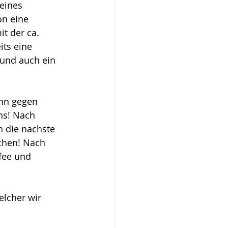
eines 
n eine 
t der ca. 
ts eine 
 und auch ein 
enn gegen 
uns! Nach 
n die nächste 
chen! Nach 
fee und 
elcher wir 