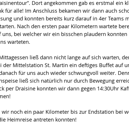
aisinentour“. Dort angekommen gab es erstmal ein kl
 für alle! Im Anschluss bekamen wir dann auch scho
sung und konnten bereits kurz darauf in 4er Teams mi
arten. Nach den ersten paar Kilometern wartete berei
 uns, bei welcher wir ein bisschen plaudern konnten
ns warteten. 
ittagessen ließ dann nicht lange auf sich warten, d
 der Mittelstation St. Martin ein deftiges Buffet auf 
 danach für uns auch wieder schwungvoll weiter. Den
hspeise ließ sich natürlich nur durch Bewegung errei
ck per Draisine konnten wir dann gegen 14:30Uhr Kaf
men! 
 wir noch ein paar Kilometer bis zur Endstation bei w
ie Heimreise antreten konnten!