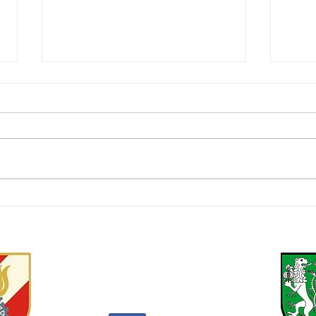
Kirchliche Trauung BM
Flor
Bgm. Matthias Hitl &
Fahr
Daniela
Freiwillige Feuerwehr Kainbach bei Graz
Hönigtaler Straße 6
8010 Kainbach bei Graz