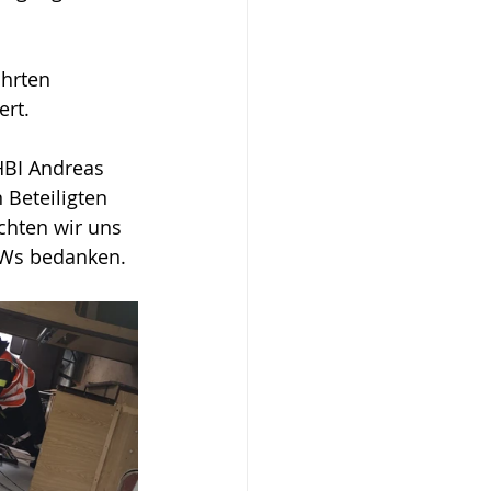
hrten 
rt. 
HBI Andreas 
 Beteiligten 
hten wir uns 
PKWs bedanken.