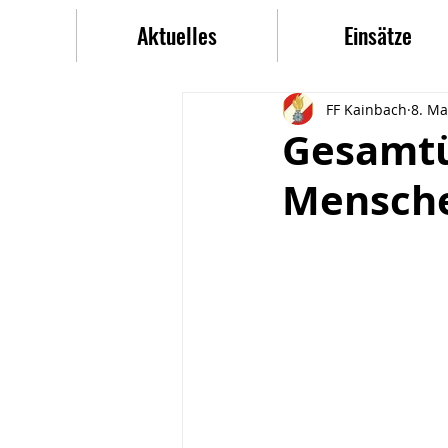
Aktuelles
Einsätze
FF Kainbach
8. Ma
Gesamtü
Mensche