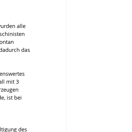
urden alle 
schinisten 
pontan 
 dadurch das 
enswertes 
ll mit 3 
rzeugen 
, ist bei 
tigung des 