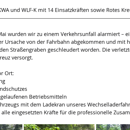
LKWA und WLF-K mit 14 Einsatzkräften sowie Rotes Kreu
ai wurden wir zu einem Verkehrsunfall alarmiert – e
ter Ursache von der Fahrbahn abgekommen und mit h
 den Straßengraben geschleudert worden. Die verletzt
euz versorgt.
r Ort:
ng
andschutzes
gelaufenen Betriebsmitteln
hrzeugs mit dem Ladekran unseres Wechselladerfahr
 alle eingesetzten Kräfte für die professionelle Zusa