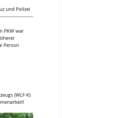
z und Polizei  
in PKW war 
öherer 
e Person 
zeugs (WLF-K)
mmenarbeit!  